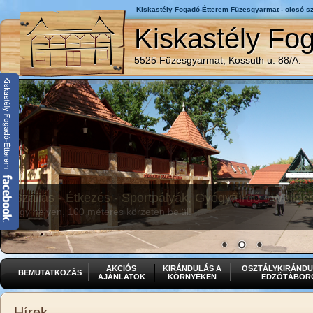
Kiskastély Fogadó-Étterem Füzesgyarmat - olcsó 
Kiskastély Fo
5525 Füzesgyarmat, Kossuth u. 88/A.
Fogadónk közvetlenül a Kastélypark Fürdőnél találha
ahol "A nap is megáll pihenni"
AKCIÓS
KIRÁNDULÁS A
OSZTÁLYKIRÁNDU
BEMUTATKOZÁS
AJÁNLATOK
KÖRNYÉKEN
EDZŐTÁBOR
Hírek