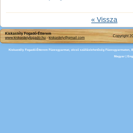
« Vissza
Kiskastély Fogadó-Étterem
Copyright 2
www.kiskastelyfogado.hu
-
kiskastely@gmail.com
Kiskastély Fogadó-Étterem Füzesgyarmat, olcsó szálláslehetőség Füzesgyarmaton, 
Magyar
|
Eng