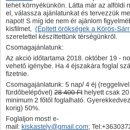
tehet környékünkön. Látta már az alföldi n
el, válassza ajánlatunkat és tervezzük me
napot! S míg ide nem ér ajánlom figyelmé
kisfilmet,
(Épített örökségek a Körös-Sárr
szeretettel készíttettünk térségünkről.
Csomagajánlatunk:
Az akció időtartama 2018. október 19 - n
vehető igénybe. Ha 4 éjszakára foglal száll
fizetnie.
Csomagajánlatunk: 5 nap/ 4 éj (reggelivel
fürdőbelépővel)
28 400 Ft
helyett csak 20
minimum 2 főtől foglalható. Gyerekkedv
korig) 50%.
Foglaljon most! e-
mail:
kiskastely@gmail.com
;
Tel:+363037