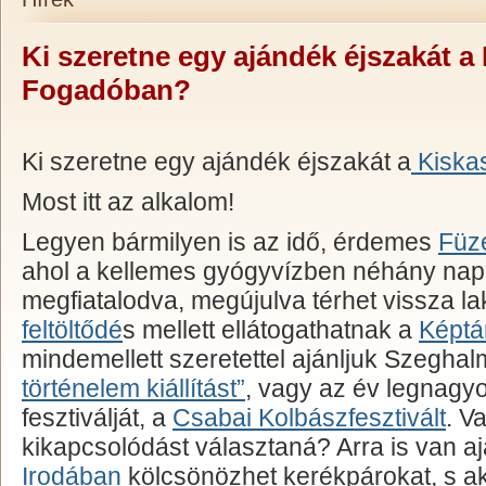
Ki szeretne egy ajándék éjszakát a 
Fogadóban?
Ki szeretne egy ajándék éjszakát a
Kiska
Most itt az alkalom!
Legyen bármilyen is az idő, érdemes
Füz
ahol a kellemes gyógyvízben néhány napi
megfiatalodva, megújulva térhet vissza l
feltöltődé
s mellett ellátogathatnak a
Képtá
mindemellett szeretettel ajánljuk Szegha
történelem kiállítást”
, vagy az év legnagy
fesztiválját, a
Csabai Kolbászfesztivált
. V
kikapcsolódást választaná? Arra is van a
Irodában
kölcsönözhet kerékpárokat, s ak